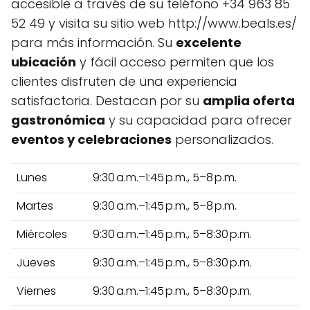
accesible a través de su teléfono +34 963 85
52 49 y visita su sitio web http://www.beals.es/
para más información. Su
excelente
ubicación
y fácil acceso permiten que los
clientes disfruten de una experiencia
satisfactoria. Destacan por su
amplia oferta
gastronómica
y su capacidad para ofrecer
eventos y celebraciones
personalizados.
Lunes
9:30 a.m.–1:45 p.m., 5–8 p.m.
Martes
9:30 a.m.–1:45 p.m., 5–8 p.m.
Miércoles
9:30 a.m.–1:45 p.m., 5–8:30 p.m.
Jueves
9:30 a.m.–1:45 p.m., 5–8:30 p.m.
Viernes
9:30 a.m.–1:45 p.m., 5–8:30 p.m.