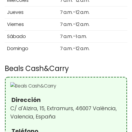
Miércoles
7 a.m.–12 a.m.
Jueves
7 a.m.–12 a.m.
Viernes
7 a.m.–12 a.m.
Sábado
7 a.m.–1 a.m.
Domingo
7 a.m.–12 a.m.
Beals Cash&Carry
Dirección
C/ d'Alzira, 15, Extramurs, 46007 València,
Valencia, España
Teléfono