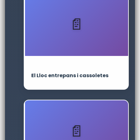
El Lloc entrepans i cassoletes