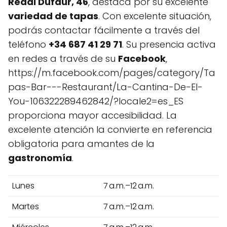
Redal Dufaur, 46
, destaca por su excelente
variedad de tapas
. Con excelente situación,
podrás contactar fácilmente a través del
teléfono
+34 687 41 29 71
. Su presencia activa
en redes a través de su
Facebook
,
https://m.facebook.com/pages/category/Ta
pas-Bar---Restaurant/La-Cantina-De-El-
You-106322289462842/?locale2=es_ES
proporciona mayor accesibilidad. La
excelente atención la convierte en referencia
obligatoria para amantes de la
gastronomía
.
Lunes
7 a.m.–12 a.m.
Martes
7 a.m.–12 a.m.