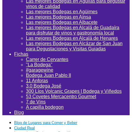
Las mejores Bodegas en Águilas para degustar
vinos de calidad
Las mejores Bodegas en Agüimes
Las mejores Bodegas en Aínsa
Las mejores Bodegas en Albacete
Las mejores Bodegas en Alcalá de Guadaíra
para disfrutar de vinos y gastronomía local
Las mejores Bodegas en Alcalá de Henares
Las mejores Bodegas en Alcázar de San Juan
para Degustaciones y Visitas Guiadas
Fichas
Carrer de Cervantes
"La Bodega"
#garagewine
Bodega Juan Pablo II
11 Anforas
3.0 Bodega José
300 Líos Volcanic Grapes | Bodega y Viñedos
53 Covetes Mercacentro Gourmet
7 de Vins
A capilla bodegon
Blog
Blog de Lugares para Comer y Beber
Ciudad Real