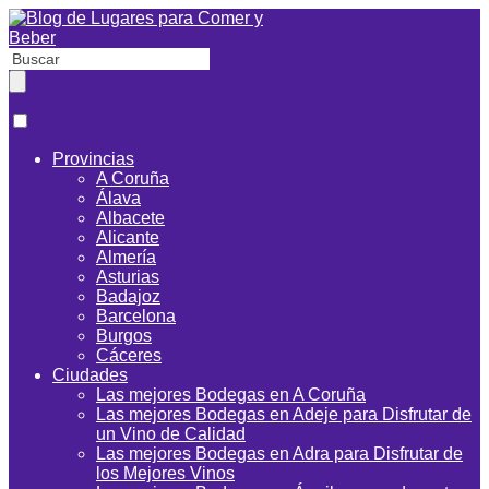
Provincias
A Coruña
Álava
Albacete
Alicante
Almería
Asturias
Badajoz
Barcelona
Burgos
Cáceres
Ciudades
Las mejores Bodegas en A Coruña
Las mejores Bodegas en Adeje para Disfrutar de
un Vino de Calidad
Las mejores Bodegas en Adra para Disfrutar de
los Mejores Vinos