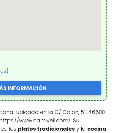
nes
)
ÁS INFORMACIÓN
cional ubicado en la C/ Colon, 51, 46600
b https://www.camivell.com/. Su
es; los
platos tradicionales
y la
cocina