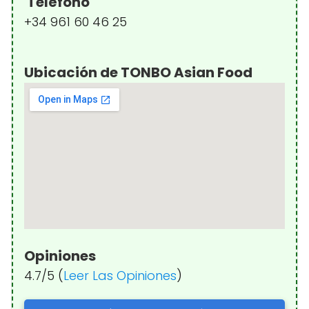
Teléfono
+34 961 60 46 25
Ubicación de TONBO Asian Food
Opiniones
4.7/5 (
Leer Las Opiniones
)