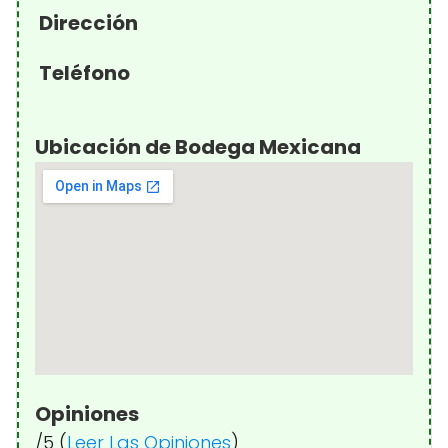
Dirección
Teléfono
Ubicación de Bodega Mexicana
Opiniones
/5 (
Leer Las Opiniones
)