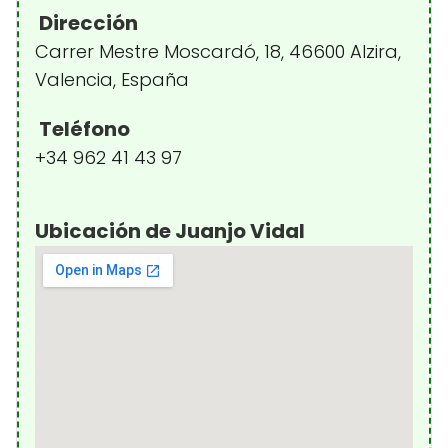
Dirección
Carrer Mestre Moscardó, 18, 46600 Alzira,
Valencia, España
Teléfono
+34 962 41 43 97
Ubicación de Juanjo Vidal