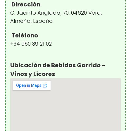
Dirección
C. Jacinto Anglada, 70, 04620 Vera,
Almería, España
Teléfono
+34 950 39 21 02
Ubicación de Bebidas Garrido -
Vinos y Licores