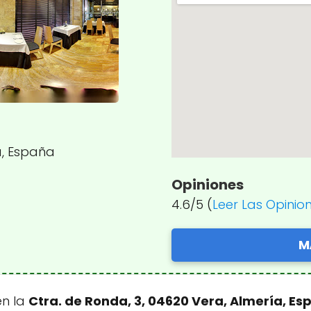
a, España
Opiniones
4.6/5 (
Leer Las Opinio
M
n la
Ctra. de Ronda, 3, 04620 Vera, Almería, E