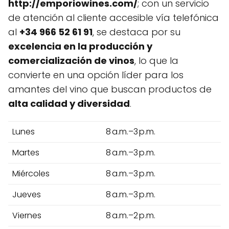
http://emporiowines.com/
; con un servicio
de atención al cliente accesible vía telefónica
al
+34 966 52 61 91
, se destaca por su
excelencia en la producción y
comercialización de vinos
, lo que la
convierte en una opción líder para los
amantes del vino que buscan productos de
alta calidad y diversidad
.
Lunes
8 a.m.–3 p.m.
Martes
8 a.m.–3 p.m.
Miércoles
8 a.m.–3 p.m.
Jueves
8 a.m.–3 p.m.
Viernes
8 a.m.–2 p.m.