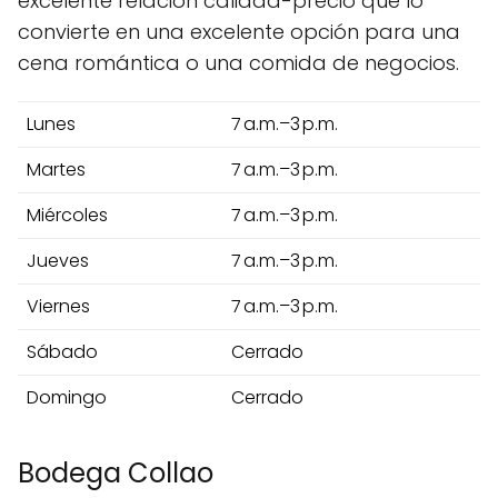
excelente relación calidad-precio que lo
convierte en una excelente opción para una
cena romántica o una comida de negocios.
Lunes
7 a.m.–3 p.m.
Martes
7 a.m.–3 p.m.
Miércoles
7 a.m.–3 p.m.
Jueves
7 a.m.–3 p.m.
Viernes
7 a.m.–3 p.m.
Sábado
Cerrado
Domingo
Cerrado
Bodega Collao