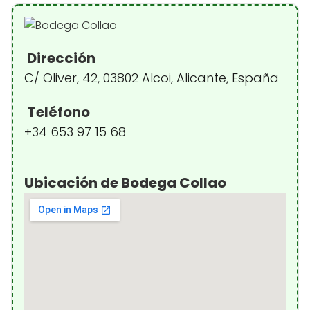
Dirección
C/ Oliver, 42, 03802 Alcoi, Alicante, España
Teléfono
+34 653 97 15 68
Ubicación de Bodega Collao