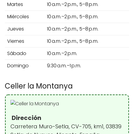
Martes
10 a.m.–2 p.m., 5–8 p.m.
Miércoles
10 a.m.–2 p.m., 5–8 p.m.
Jueves
10 a.m.–2 p.m., 5–8 p.m.
Viernes
10 a.m.–2 p.m., 5–8 p.m.
Sábado
10 a.m.–2 p.m.
Domingo
9:30 a.m.–1 p.m.
Celler la Montanya
Dirección
Carretera Muro-Setla, CV-705, km1, 03839