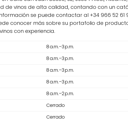
d de vinos de alta calidad, contando con un catá
nformación se puede contactar al +34 966 52 61 91 
ede conocer más sobre su portafolio de producto
inos con experiencia.
8 a.m.–3 p.m.
8 a.m.–3 p.m.
8 a.m.–3 p.m.
8 a.m.–3 p.m.
8 a.m.–2 p.m.
Cerrado
Cerrado