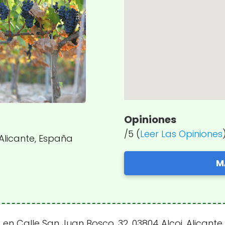
Opiniones
/5 (
Leer Las Opiniones
 Alicante, España
M
n Calle San Juan Bosco, 32, 03804 Alcoi, Alicante