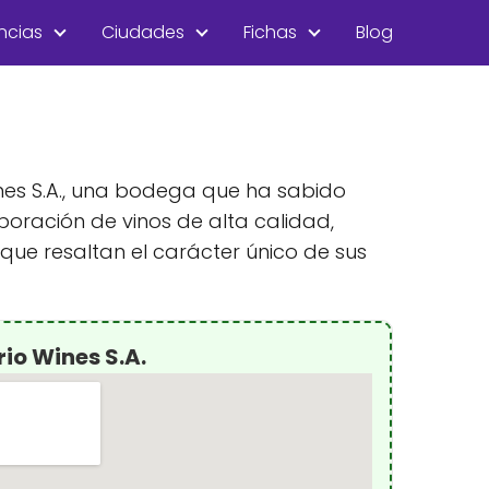
ncias
Ciudades
Fichas
Blog
Wines S.A., una bodega que ha sabido
oración de vinos de alta calidad,
ue resaltan el carácter único de sus
io Wines S.A.