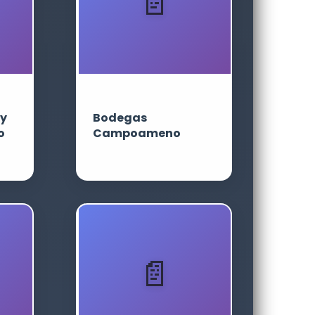
 y
Bodegas
o
Campoameno