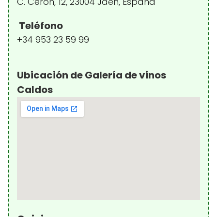
C. Cerón, 12, 23004 Jaén, España
Teléfono
+34 953 23 59 99
Ubicación de Galería de vinos
Caldos