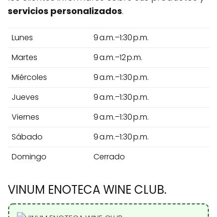
servicios personalizados
.
Lunes
9 a.m.–1:30 p.m.
Martes
9 a.m.–12 p.m.
Miércoles
9 a.m.–1:30 p.m.
Jueves
9 a.m.–1:30 p.m.
Viernes
9 a.m.–1:30 p.m.
Sábado
9 a.m.–1:30 p.m.
Domingo
Cerrado
VINUM ENOTECA WINE CLUB.