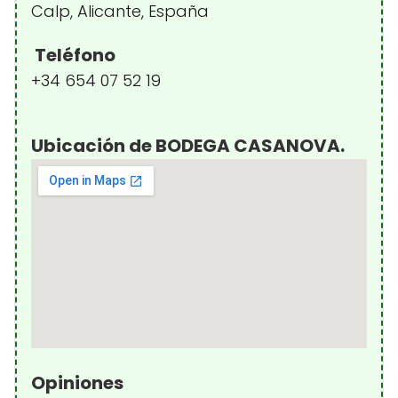
Calp, Alicante, España
Teléfono
+34 654 07 52 19
Ubicación de BODEGA CASANOVA.
Opiniones