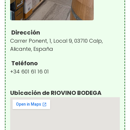
Dirección
Carrer Ponent, 1, Local 9, 03710 Calp,
Alicante, España
Teléfono
+34 601 61 16 01
Ubicación de RIOVINO BODEGA