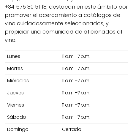
+34 675 80 51 18; destacan en este ámbito por
promover el acercamiento a catálogos de
vino cuidadosamente seleccionados, y
propiciar una comunidad de aficionados al
vino.
Lunes
11 a.m.–7 p.m.
Martes
11 a.m.–7 p.m.
Miércoles
11 a.m.–7 p.m.
Jueves
11 a.m.–7 p.m.
Viernes
11 a.m.–7 p.m.
Sábado
11 a.m.–7 p.m.
Domingo
Cerrado