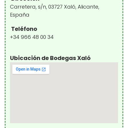
Carretera, s/n, 03727 Xaló, Alicante,
España
Teléfono
+34 966 48 00 34
Ubicación de Bodegas Xaló