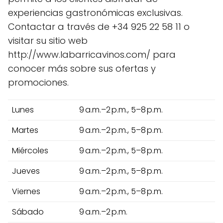
experiencias gastronómicas exclusivas.
Contactar a través de +34 925 22 58 11 o
visitar su sitio web
http://www.labarricavinos.com/ para
conocer más sobre sus ofertas y
promociones.
Lunes
9 a.m.–2 p.m., 5–8 p.m.
Martes
9 a.m.–2 p.m., 5–8 p.m.
Miércoles
9 a.m.–2 p.m., 5–8 p.m.
Jueves
9 a.m.–2 p.m., 5–8 p.m.
Viernes
9 a.m.–2 p.m., 5–8 p.m.
Sábado
9 a.m.–2 p.m.