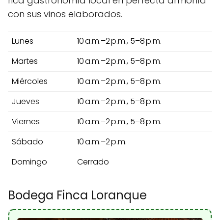
rica gastronomía local en perfecta armonía
con sus vinos elaborados.
Lunes
10 a.m.–2 p.m., 5–8 p.m.
Martes
10 a.m.–2 p.m., 5–8 p.m.
Miércoles
10 a.m.–2 p.m., 5–8 p.m.
Jueves
10 a.m.–2 p.m., 5–8 p.m.
Viernes
10 a.m.–2 p.m., 5–8 p.m.
Sábado
10 a.m.–2 p.m.
Domingo
Cerrado
Bodega Finca Loranque