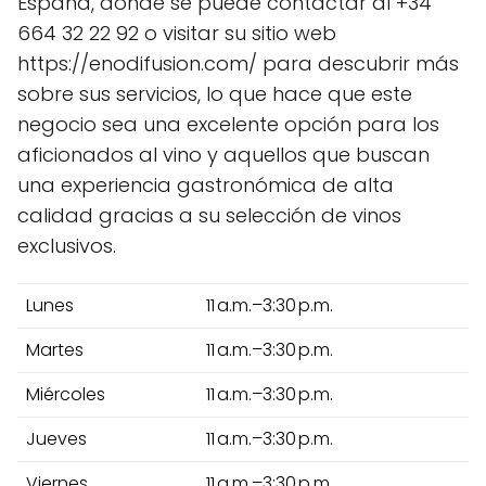
España, donde se puede contactar al +34
664 32 22 92 o visitar su sitio web
https://enodifusion.com/ para descubrir más
sobre sus servicios, lo que hace que este
negocio sea una excelente opción para los
aficionados al vino y aquellos que buscan
una experiencia gastronómica de alta
calidad gracias a su selección de vinos
exclusivos.
Lunes
11 a.m.–3:30 p.m.
Martes
11 a.m.–3:30 p.m.
Miércoles
11 a.m.–3:30 p.m.
Jueves
11 a.m.–3:30 p.m.
Viernes
11 a.m.–3:30 p.m.