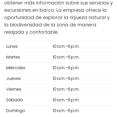
obtener más información sobre sus servicios y
excursiones en barco. La empresa ofrece la
oportunidad de explorar la riqueza natural y
la biodiversidad de la zona de manera
relajada y confortable.
Lunes
10 a.m.–6 p.m.
Martes
10 a.m.–6 p.m.
Miércoles
10 a.m.–6 p.m.
Jueves
10 a.m.–6 p.m.
Viernes
10 a.m.–6 p.m.
Sábado
10 a.m.–6 p.m.
Domingo
10 a.m.–6 p.m.