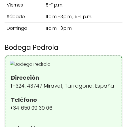
Viernes
5–11 p.m.
Sábado
11 a.m.–3 p.m., 5–11 p.m.
Domingo
11 a.m.–3 p.m.
Bodega Pedrola
Dirección
T-324, 43747 Miravet, Tarragona, España
Teléfono
+34 650 09 39 06