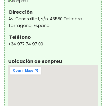
Dirección
Av. Generalitat, s/n, 43580 Deltebre,
Tarragona, España
Teléfono
+34 977 74 97 00
Ubicación de Bonpreu