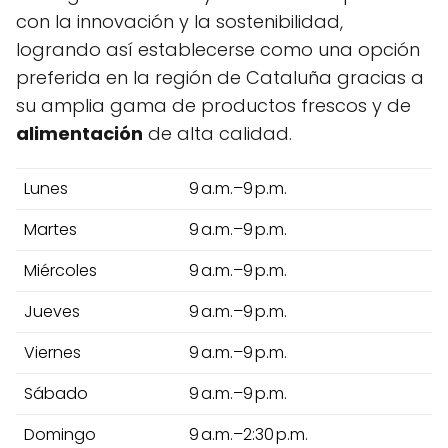
con la innovación y la sostenibilidad,
logrando así establecerse como una opción
preferida en la región de Cataluña gracias a
su amplia gama de productos frescos y de
alimentación
de alta calidad.
Lunes
9 a.m.–9 p.m.
Martes
9 a.m.–9 p.m.
Miércoles
9 a.m.–9 p.m.
Jueves
9 a.m.–9 p.m.
Viernes
9 a.m.–9 p.m.
Sábado
9 a.m.–9 p.m.
Domingo
9 a.m.–2:30 p.m.