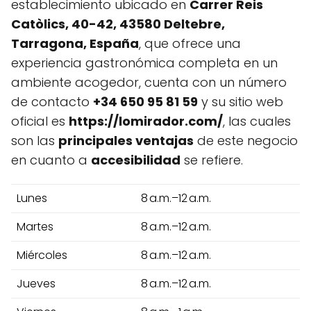
establecimiento ubicado en
Carrer Reis
Catòlics, 40-42, 43580 Deltebre,
Tarragona, España
, que ofrece una
experiencia gastronómica completa en un
ambiente acogedor, cuenta con un número
de contacto
+34 650 95 81 59
y su sitio web
oficial es
https://lomirador.com/
, las cuales
son las
principales ventajas
de este negocio
en cuanto a
accesibilidad
se refiere.
Lunes
8 a.m.–12 a.m.
Martes
8 a.m.–12 a.m.
Miércoles
8 a.m.–12 a.m.
Jueves
8 a.m.–12 a.m.