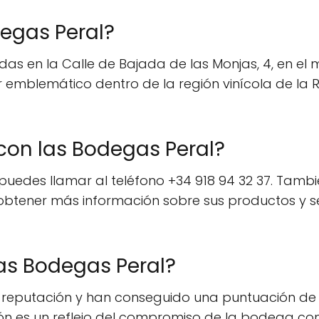
egas Peral?
as en la Calle de Bajada de las Monjas, 4, en el 
r emblemático dentro de la región vinícola de la R
on las Bodegas Peral?
edes llamar al teléfono +34 918 94 32 37. También
tener más información sobre sus productos y serv
as Bodegas Peral?
 reputación y han conseguido una puntuación de 
ción es un reflejo del compromiso de la bodega co