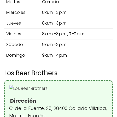
Martes
Cerrado
Miércoles
8 a.m.–3 p.m.
Jueves
8 a.m.–3 p.m.
Viernes
8 a.m.–3 p.m., 7–11 p.m.
Sábado
9 a.m.–3 p.m.
Domingo
9 a.m.–4 p.m.
Los Beer Brothers
Dirección
C. de la Fuente, 25, 28400 Collado Villalba,
Madrid, España