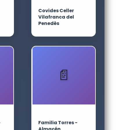
Covides Celler
Vilafranca del
Penedès
e
Familia Torres -
Almacén