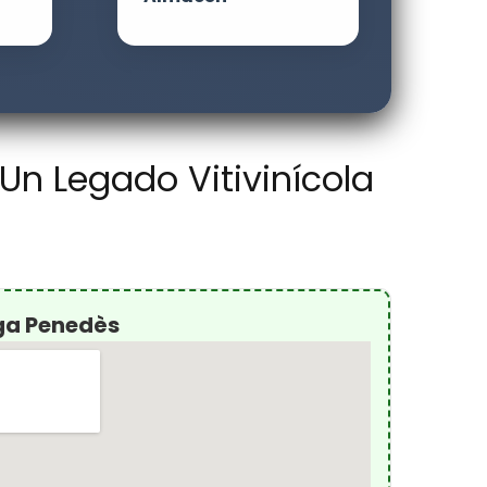
n Legado Vitivinícola
ga Penedès