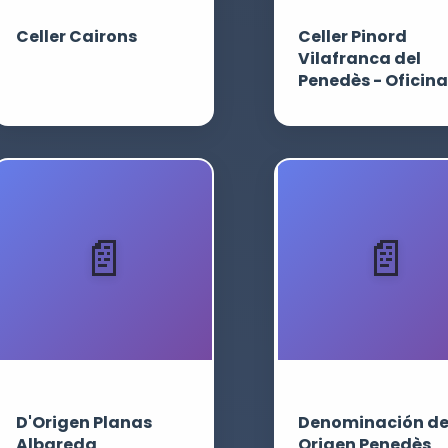
Celler Cairons
Celler Pinord
Vilafranca del
Penedès - Oficina
D'Origen Planas
Denominación d
Albareda
Origen Penedès