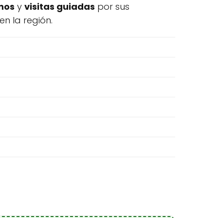
inos
y
visitas guiadas
por sus
n la región.