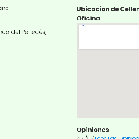
Ubicación de Celler
Oficina
ranca del Penedès,
Opiniones
4.5/5 (
Leer Las Opinio