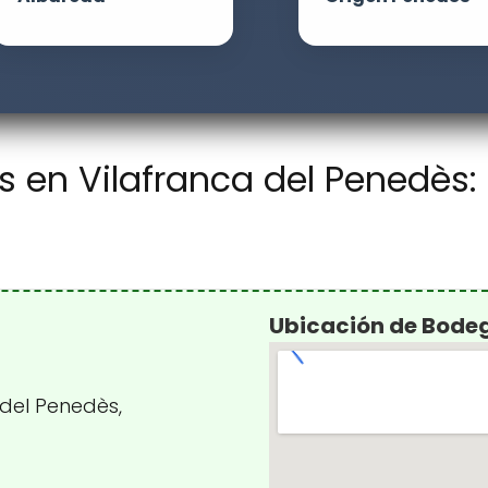
en Vilafranca del Penedès: U
Ubicación de Bode
 del Penedès,