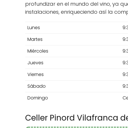
profundizar en el mundo del vino, ya q
instalaciones, enriqueciendo así la com
Lunes
9:
Martes
9:
Miércoles
9:
Jueves
9:
Viernes
9:
Sábado
9:
Domingo
Ce
Celler Pinord Vilafranca d