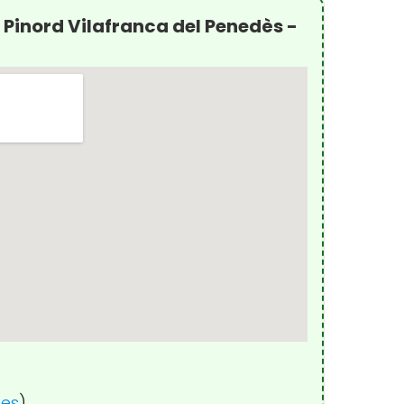
 Pinord Vilafranca del Penedès -
nes
)