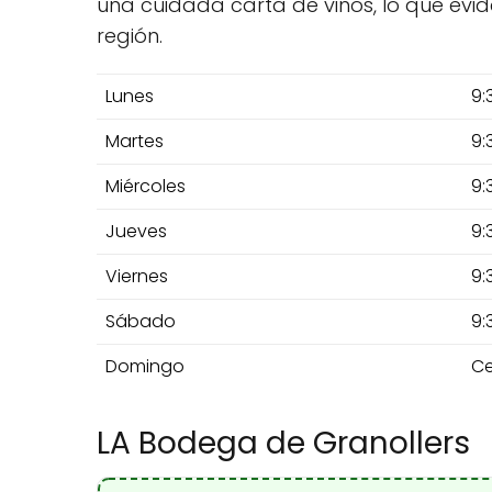
una cuidada carta de vinos, lo que evide
región.
Lunes
9:
Martes
9:
Miércoles
9:
Jueves
9:
Viernes
9:
Sábado
9:
Domingo
Ce
LA Bodega de Granollers