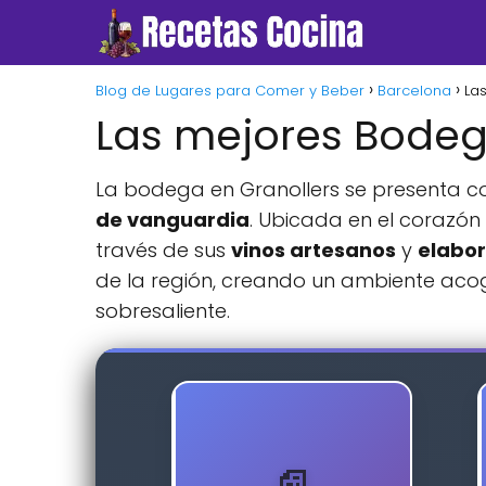
Blog de Lugares para Comer y Beber
Barcelona
La
Las mejores Bodeg
La bodega en Granollers se presenta com
de vanguardia
. Ubicada en el corazón
través de sus
vinos artesanos
y
elabo
de la región, creando un ambiente acog
sobresaliente.