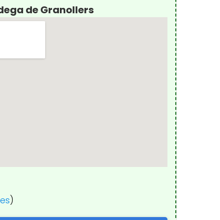
dega de Granollers
nes
)