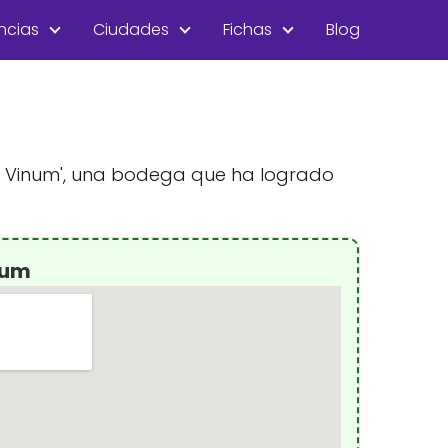
ncias
Ciudades
Fichas
Blog
 'Di Vinum', una bodega que ha logrado
num