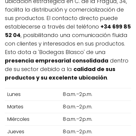
ubicación estratégica en C. de la Fragua, 34,
facilita la distribución y comercialización de
sus productos. El contacto directo puede
establecerse a través del teléfono
+34 699 85
52 04
, posibilitando una comunicación fluida
con clientes y interesados en sus productos.
Esto dota a 'Bodegas Blasco' de una
presencia empresarial consolidada
dentro
de su sector debido a la
calidad de sus
productos y su excelente ubicación
.
Lunes
8 a.m.–2 p.m.
Martes
8 a.m.–2 p.m.
Miércoles
8 a.m.–2 p.m.
Jueves
8 a.m.–2 p.m.