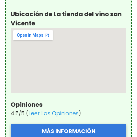
Ubicación de La tienda del vino san
Vicente
Opiniones
4.5/5 (
Leer Las Opiniones
)
MÁS INFORMACIÓN