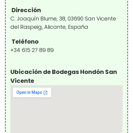
Dirección
C. Joaquín Blume, 38, 03690 San Vicente
del Raspeig, Alicante, España
Teléfono
+34 615 27 89 89
Ubicación de Bodegas Hondón San
Vicente