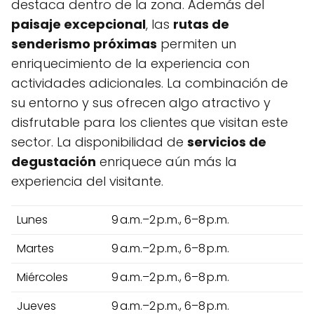
destaca dentro de la zona. Además del
paisaje excepcional
, las
rutas de
senderismo próximas
permiten un
enriquecimiento de la experiencia con
actividades adicionales. La combinación de
su entorno y sus ofrecen algo atractivo y
disfrutable para los clientes que visitan este
sector. La disponibilidad de
servicios de
degustación
enriquece aún más la
experiencia del visitante.
Lunes
9 a.m.–2 p.m., 6–8 p.m.
Martes
9 a.m.–2 p.m., 6–8 p.m.
Miércoles
9 a.m.–2 p.m., 6–8 p.m.
Jueves
9 a.m.–2 p.m., 6–8 p.m.