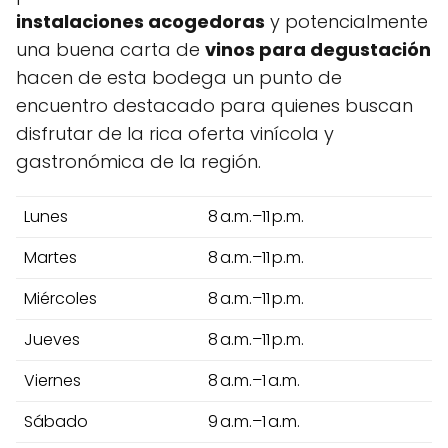
instalaciones acogedoras
y potencialmente
una buena carta de
vinos para degustación
hacen de esta bodega un punto de
encuentro destacado para quienes buscan
disfrutar de la rica oferta vinícola y
gastronómica de la región.
Lunes
8 a.m.–11 p.m.
Martes
8 a.m.–11 p.m.
Miércoles
8 a.m.–11 p.m.
Jueves
8 a.m.–11 p.m.
Viernes
8 a.m.–1 a.m.
Sábado
9 a.m.–1 a.m.