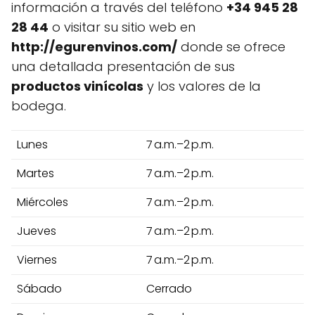
información a través del teléfono
+34 945 28
28 44
o visitar su sitio web en
http://egurenvinos.com/
donde se ofrece
una detallada presentación de sus
productos vinícolas
y los valores de la
bodega.
Lunes
7 a.m.–2 p.m.
Martes
7 a.m.–2 p.m.
Miércoles
7 a.m.–2 p.m.
Jueves
7 a.m.–2 p.m.
Viernes
7 a.m.–2 p.m.
Sábado
Cerrado