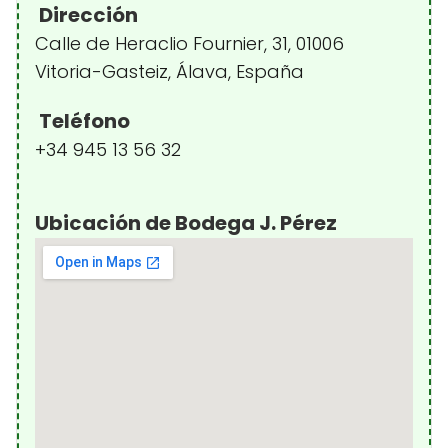
Dirección
Calle de Heraclio Fournier, 31, 01006
Vitoria-Gasteiz, Álava, España
Teléfono
+34 945 13 56 32
Ubicación de Bodega J. Pérez