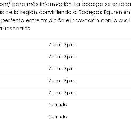
s.com/ para más información. La bodega se enfoca 
as de la región, convirtiendo a Bodegas Eguren e
rio perfecto entre tradición e innovación, con lo c
artesanales.
7 a.m.–2 p.m.
7 a.m.–2 p.m.
7 a.m.–2 p.m.
7 a.m.–2 p.m.
7 a.m.–2 p.m.
Cerrado
Cerrado