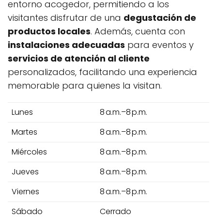
entorno acogedor, permitiendo a los
visitantes disfrutar de una
degustación de
productos locales
. Además, cuenta con
instalaciones adecuadas
para eventos y
servicios de atención al cliente
personalizados, facilitando una experiencia
memorable para quienes la visitan.
Lunes
8 a.m.–8 p.m.
Martes
8 a.m.–8 p.m.
Miércoles
8 a.m.–8 p.m.
Jueves
8 a.m.–8 p.m.
Viernes
8 a.m.–8 p.m.
Sábado
Cerrado