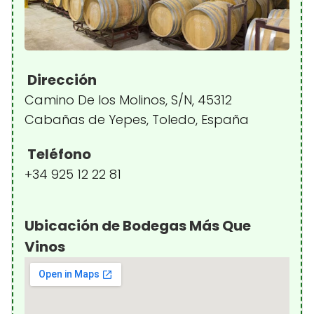
Dirección
Camino De los Molinos, S/N, 45312
Cabañas de Yepes, Toledo, España
Teléfono
+34 925 12 22 81
Ubicación de Bodegas Más Que
Vinos