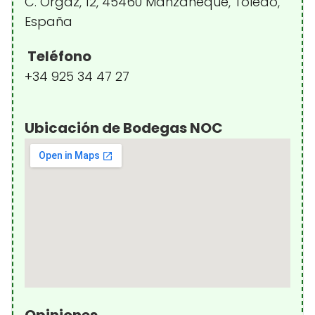
C. Orgaz, 12, 45460 Manzaneque, Toledo,
España
Teléfono
+34 925 34 47 27
Ubicación de Bodegas NOC