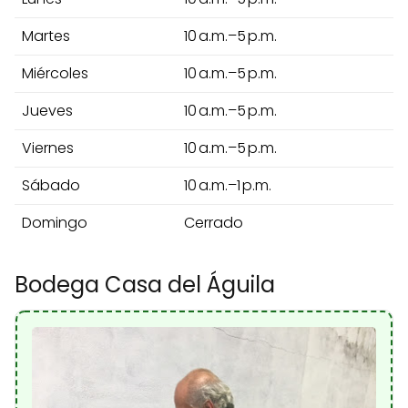
Martes
10 a.m.–5 p.m.
Miércoles
10 a.m.–5 p.m.
Jueves
10 a.m.–5 p.m.
Viernes
10 a.m.–5 p.m.
Sábado
10 a.m.–1 p.m.
Domingo
Cerrado
Bodega Casa del Águila