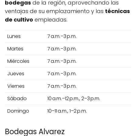
bodegas
de la región, aprovechando las
ventajas de su emplazamiento y las
técnicas
de cultivo
empleadas.
Lunes
7 a.m.–3 p.m.
Martes
7 a.m.–3 p.m.
Miércoles
7 a.m.–3 p.m.
Jueves
7 a.m.–3 p.m.
Viernes
7 a.m.–3 p.m.
Sábado
10 a.m.–12 p.m., 2–3 p.m.
Domingo
10–11 a.m., 1–2 p.m.
Bodegas Alvarez