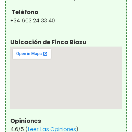
Teléfono
+34 663 24 33 40
Ubicación de Finca Biazu
Opiniones
4.6/5 (
Leer Las Opiniones
)