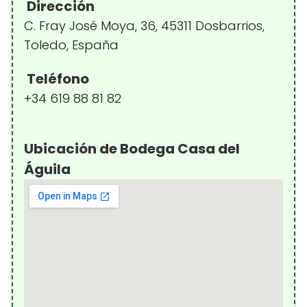
Dirección
C. Fray José Moya, 36, 45311 Dosbarrios,
Toledo, España
Teléfono
+34 619 88 81 82
Ubicación de Bodega Casa del
Águila