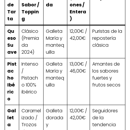
de
Sabor /
da
ones /
Tar
Toppin
Entera
ta
g
)
Qu
Clásico
Galleta
12,00€ /
Puristas de la
eso
(Premia
María y
42,00€
repostería
Su
da
manteq
clásica
ave
2024)
uilla
Pist
Intenso
Galleta
13,00€ /
Amantes de
ac
/
María y
46,00€
los sabores
ho
Pistach
manteq
fuertes y
Ibé
o 100%
uilla
frutos secos
ric
ibérico
o
Gal
Caramel
Galleta
12,00€ /
Seguidores
let
izado /
dorada
42,00€
de la
a
Trozos
y
tendencia