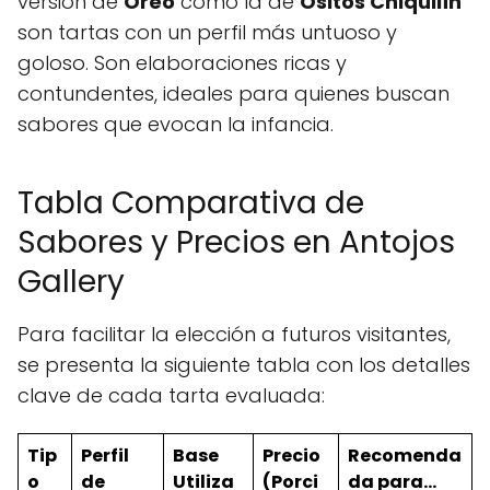
versión de
Oreo
como la de
Ositos Chiquilín
son tartas con un perfil más untuoso y
goloso. Son elaboraciones ricas y
contundentes, ideales para quienes buscan
sabores que evocan la infancia.
Tabla Comparativa de
Sabores y Precios en Antojos
Gallery
Para facilitar la elección a futuros visitantes,
se presenta la siguiente tabla con los detalles
clave de cada tarta evaluada:
Tip
Perfil
Base
Precio
Recomenda
o
de
Utiliza
(Porci
da para...