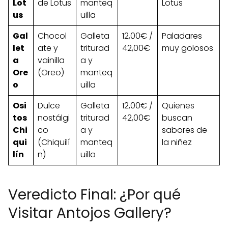
Lot
de Lotus
manteq
Lotus
us
uilla
Gal
Chocol
Galleta
12,00€ /
Paladares
let
ate y
triturad
42,00€
muy golosos
a
vainilla
a y
Ore
(Oreo)
manteq
o
uilla
Osi
Dulce
Galleta
12,00€ /
Quienes
tos
nostálgi
triturad
42,00€
buscan
Chi
co
a y
sabores de
qui
(Chiquilí
manteq
la niñez
lín
n)
uilla
Veredicto Final: ¿Por qué
Visitar Antojos Gallery?