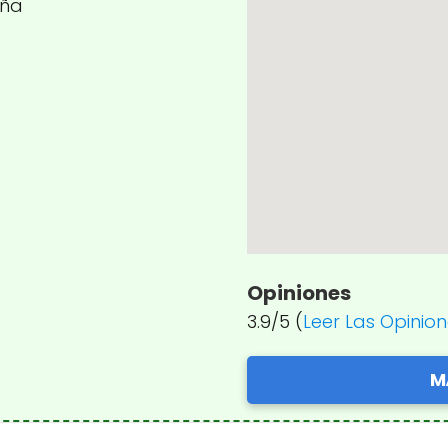
aña
Opiniones
3.9/5 (
Leer Las Opinio
M