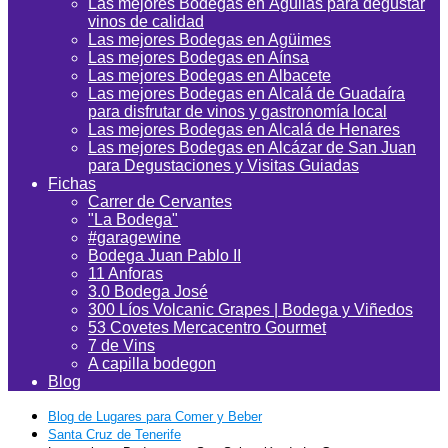
Las mejores Bodegas en Águilas para degustar
vinos de calidad
Las mejores Bodegas en Agüimes
Las mejores Bodegas en Aínsa
Las mejores Bodegas en Albacete
Las mejores Bodegas en Alcalá de Guadaíra
para disfrutar de vinos y gastronomía local
Las mejores Bodegas en Alcalá de Henares
Las mejores Bodegas en Alcázar de San Juan
para Degustaciones y Visitas Guiadas
Fichas
Carrer de Cervantes
"La Bodega"
#garagewine
Bodega Juan Pablo II
11 Anforas
3.0 Bodega José
300 Líos Volcanic Grapes | Bodega y Viñedos
53 Covetes Mercacentro Gourmet
7 de Vins
A capilla bodegon
Blog
Blog de Lugares para Comer y Beber
Santa Cruz de Tenerife