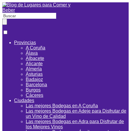
Provincias
A Coruña
Álava
Albacete
Alicante
Almería
Asturias
Badajoz
Barcelona
Burgos
Cáceres
Ciudades
Las mejores Bodegas en A Coruña
Las mejores Bodegas en Adeje para Disfrutar de
un Vino de Calidad
Las mejores Bodegas en Adra para Disfrutar de
los Mejores Vinos