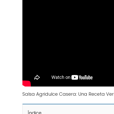
Salsa Agridulce Casera: Una Receta Versá
Índice