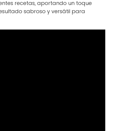
erentes recetas, aportando un toque
resultado sabroso y versátil para