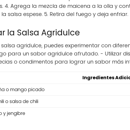
. 4. Agrega la mezcla de maicena a la olla y co
 salsa espese. 5. Retira del fuego y deja enfriar.
r la Salsa Agridulce
 salsa agridulce, puedes experimentar con diferen
o para un sabor agridulce afrutado. - Utilizar di
pecias o condimentos para lograr un sabor más in
Ingredientes Adici
iña o mango picado
ili o salsa de chili
o y jengibre