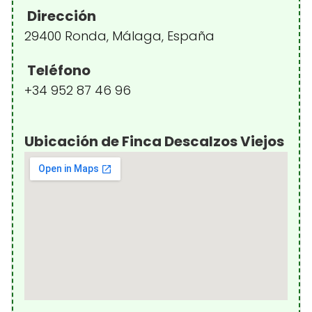
Dirección
29400 Ronda, Málaga, España
Teléfono
+34 952 87 46 96
Ubicación de Finca Descalzos Viejos