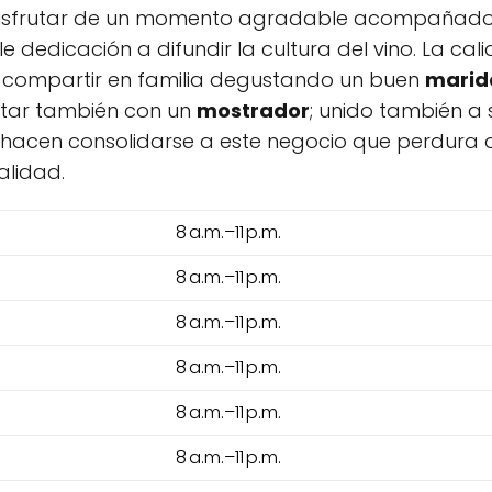
disfrutar de un momento agradable acompañados 
le dedicación a difundir la cultura del vino. La c
y compartir en familia degustando un buen
marid
ontar también con un
mostrador
; unido también a
no hacen consolidarse a este negocio que perdura 
alidad.
8 a.m.–11 p.m.
8 a.m.–11 p.m.
8 a.m.–11 p.m.
8 a.m.–11 p.m.
8 a.m.–11 p.m.
8 a.m.–11 p.m.