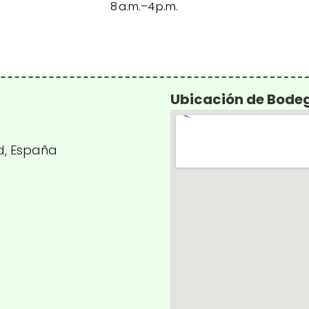
8 a.m.–4 p.m.
Ubicación de Bode
id, España