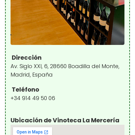
Dirección
Av. Siglo XXI, 6, 28660 Boadilla del Monte,
Madrid, España
Teléfono
+34 914 49 50 06
Ubicación de Vinoteca La Mercería