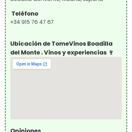
Teléfono
+34 915 76 47 67
Ubicación de TomeVinos Boadilla
del Monte . Vinos y experiencias 🍷
Opiniones