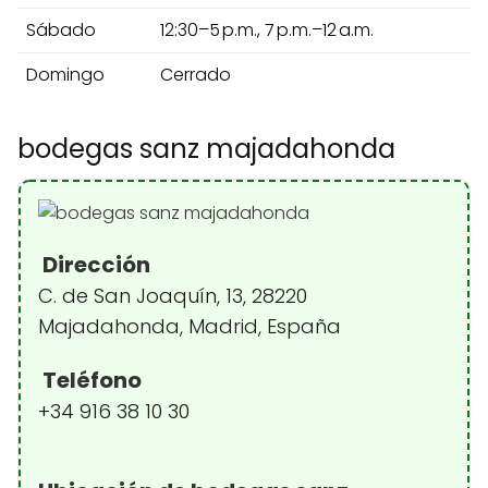
Sábado
12:30–5 p.m., 7 p.m.–12 a.m.
Domingo
Cerrado
bodegas sanz majadahonda
Dirección
C. de San Joaquín, 13, 28220
Majadahonda, Madrid, España
Teléfono
+34 916 38 10 30