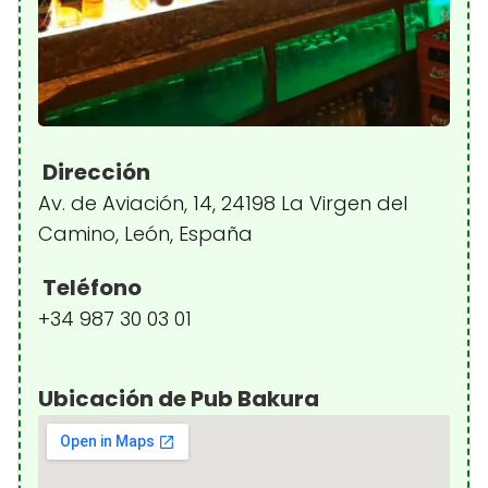
Dirección
Av. de Aviación, 14, 24198 La Virgen del
Camino, León, España
Teléfono
+34 987 30 03 01
Ubicación de Pub Bakura