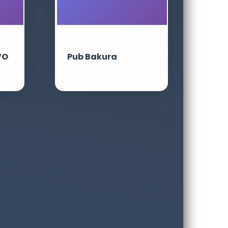
VO
Pub Bakura