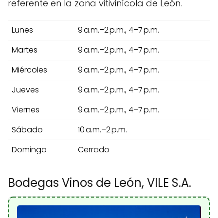
referente en la zona vitivinícola de León.
Lunes
9 a.m.–2 p.m., 4–7 p.m.
Martes
9 a.m.–2 p.m., 4–7 p.m.
Miércoles
9 a.m.–2 p.m., 4–7 p.m.
Jueves
9 a.m.–2 p.m., 4–7 p.m.
Viernes
9 a.m.–2 p.m., 4–7 p.m.
Sábado
10 a.m.–2 p.m.
Domingo
Cerrado
Bodegas Vinos de León, VILE S.A.