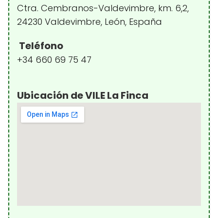
Ctra. Cembranos-Valdevimbre, km. 6,2,
24230 Valdevimbre, León, España
Teléfono
+34 660 69 75 47
Ubicación de VILE La Finca