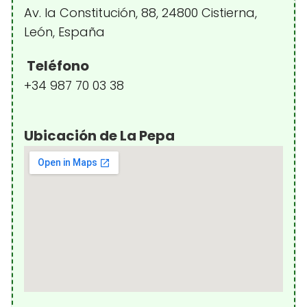
Av. la Constitución, 88, 24800 Cistierna,
León, España
Teléfono
+34 987 70 03 38
Ubicación de La Pepa