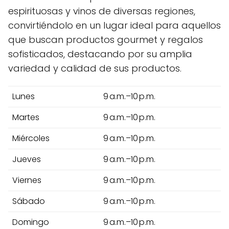
espirituosas y vinos de diversas regiones,
convirtiéndolo en un lugar ideal para aquellos
que buscan productos gourmet y regalos
sofisticados, destacando por su amplia
variedad y calidad de sus productos.
Lunes
9 a.m.–10 p.m.
Martes
9 a.m.–10 p.m.
Miércoles
9 a.m.–10 p.m.
Jueves
9 a.m.–10 p.m.
Viernes
9 a.m.–10 p.m.
Sábado
9 a.m.–10 p.m.
Domingo
9 a.m.–10 p.m.