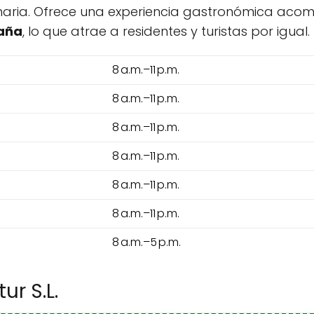
inaria. Ofrece una experiencia gastronómica aco
paña
, lo que atrae a residentes y turistas por igual.
8 a.m.–11 p.m.
8 a.m.–11 p.m.
8 a.m.–11 p.m.
8 a.m.–11 p.m.
8 a.m.–11 p.m.
8 a.m.–11 p.m.
8 a.m.–5 p.m.
r S.L.