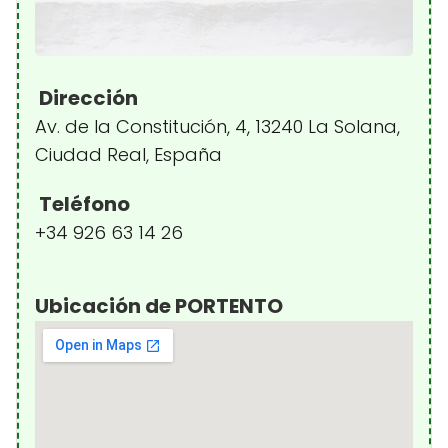
Dirección
Av. de la Constitución, 4, 13240 La Solana,
Ciudad Real, España
Teléfono
+34 926 63 14 26
Ubicación de PORTENTO