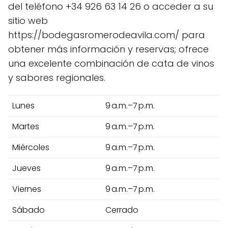
del teléfono +34 926 63 14 26 o acceder a su
sitio web
https://bodegasromerodeavila.com/ para
obtener más información y reservas; ofrece
una excelente combinación de cata de vinos
y sabores regionales.
Lunes
9 a.m.–7 p.m.
Martes
9 a.m.–7 p.m.
Miércoles
9 a.m.–7 p.m.
Jueves
9 a.m.–7 p.m.
Viernes
9 a.m.–7 p.m.
Sábado
Cerrado