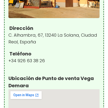
Dirección
C. Alhambra, 67, 13240 La Solana, Ciudad
Real, España
Teléfono
+34 926 63 38 26
Ubicación de Punto de venta Vega
Demara