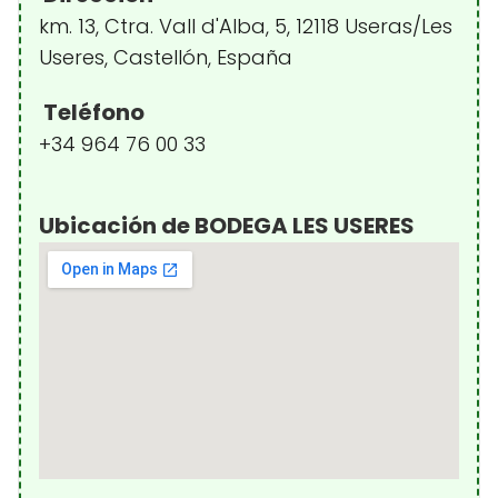
km. 13, Ctra. Vall d'Alba, 5, 12118 Useras/Les
Useres, Castellón, España
Teléfono
+34 964 76 00 33
Ubicación de BODEGA LES USERES