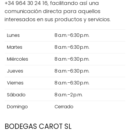
+34 964 30 24 16, facilitando así una
comunicación directa para aquellos
interesados en sus productos y servicios.
Lunes
8 a.m.–6:30 p.m.
Martes
8 a.m.–6:30 p.m.
Miércoles
8 a.m.–6:30 p.m.
Jueves
8 a.m.–6:30 p.m.
Viernes
8 a.m.–6:30 p.m.
Sábado
8 a.m.–2 p.m.
Domingo
Cerrado
BODEGAS CAROT SL