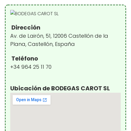
Dirección
Av. de Lairón, 51, 12006 Castellón de la
Plana, Castellón, España
Teléfono
+34 964 25 11 70
Ubicación de BODEGAS CAROT SL