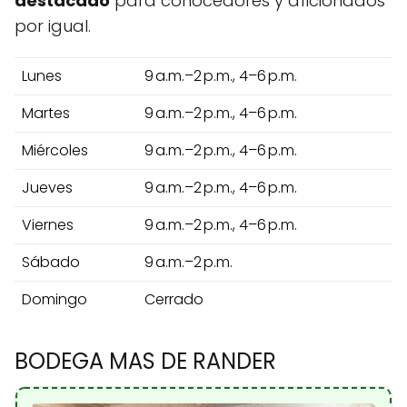
destacado
para conocedores y aficionados
por igual.
Lunes
9 a.m.–2 p.m., 4–6 p.m.
Martes
9 a.m.–2 p.m., 4–6 p.m.
Miércoles
9 a.m.–2 p.m., 4–6 p.m.
Jueves
9 a.m.–2 p.m., 4–6 p.m.
Viernes
9 a.m.–2 p.m., 4–6 p.m.
Sábado
9 a.m.–2 p.m.
Domingo
Cerrado
BODEGA MAS DE RANDER