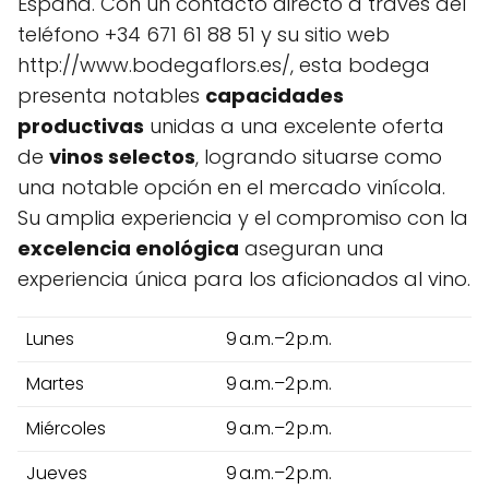
España. Con un contacto directo a través del
teléfono +34 671 61 88 51 y su sitio web
http://www.bodegaflors.es/, esta bodega
presenta notables
capacidades
productivas
unidas a una excelente oferta
de
vinos selectos
, logrando situarse como
una notable opción en el mercado vinícola.
Su amplia experiencia y el compromiso con la
excelencia enológica
aseguran una
experiencia única para los aficionados al vino.
Lunes
9 a.m.–2 p.m.
Martes
9 a.m.–2 p.m.
Miércoles
9 a.m.–2 p.m.
Jueves
9 a.m.–2 p.m.