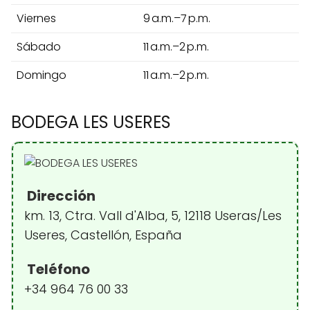
Viernes
9 a.m.–7 p.m.
Sábado
11 a.m.–2 p.m.
Domingo
11 a.m.–2 p.m.
BODEGA LES USERES
Dirección
km. 13, Ctra. Vall d'Alba, 5, 12118 Useras/Les
Useres, Castellón, España
Teléfono
+34 964 76 00 33