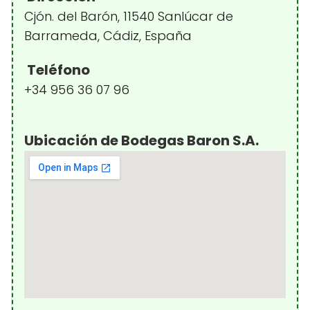
Cjón. del Barón, 11540 Sanlúcar de
Barrameda, Cádiz, España
Teléfono
+34 956 36 07 96
Ubicación de Bodegas Baron S.A.