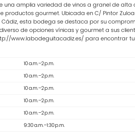
e una amplia variedad de vinos a granel de alta
 de productos gourmet. Ubicada en C/ Pintor Zuloa
e Cádiz, esta bodega se destaca por su compromiso
iverso de opciones vínicas y gourmet a sus clien
http://www.labodeguitacadiz.es/ para encontrar t
10 a.m.–2 p.m.
10 a.m.–2 p.m.
10 a.m.–2 p.m.
10 a.m.–2 p.m.
10 a.m.–2 p.m.
9:30 a.m.–1:30 p.m.