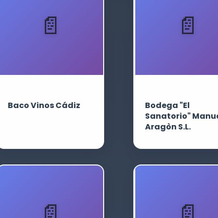
Baco Vinos Cádiz
Bodega "El
Sanatorio" Manu
Aragòn S.L.