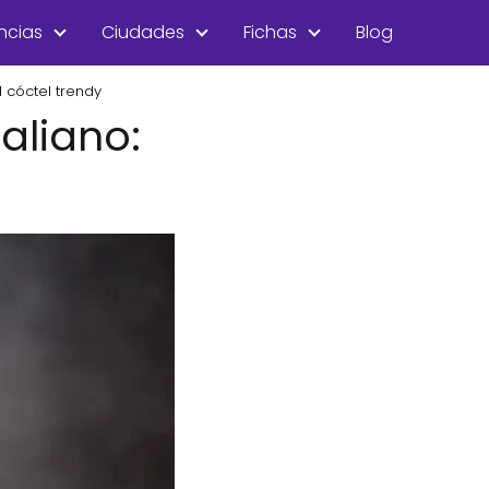
ncias
Ciudades
Fichas
Blog
l cóctel trendy
taliano: