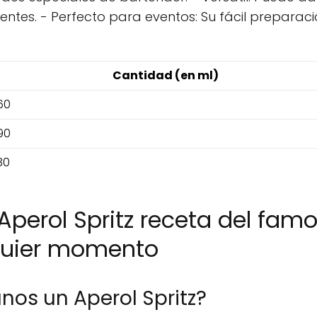
ntes. - Perfecto para eventos: Su fácil preparació
Cantidad (en ml)
60
90
30
perol Spritz receta del famo
lquier momento
nos un Aperol Spritz?