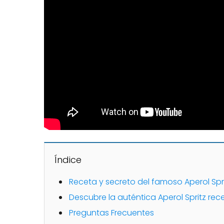
Índice
Receta y secreto del famoso Aperol Spr
Descubre la auténtica Aperol Spritz rec
Preguntas Frecuentes