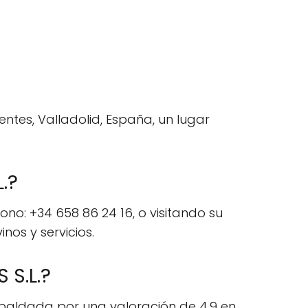
ntes, Valladolid, España, un lugar
.?
o: +34 658 86 24 16, o visitando su
nos y servicios.
 S.L.?
spaldada por una valoración de 4.9 en