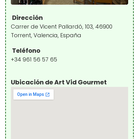
Dirección
Carrer de Vicent Pallardó, 103, 46900
Torrent, Valencia, España
Teléfono
+34 961 56 57 65
Ubicación de Art Vid Gourmet