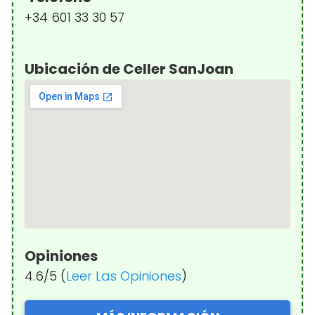
+34 601 33 30 57
Ubicación de Celler SanJoan
Opiniones
4.6/5 (
Leer Las Opiniones
)