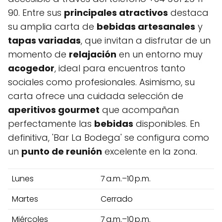
90. Entre sus
principales atractivos
destaca
su amplia carta de
bebidas artesanales
y
tapas variadas
, que invitan a disfrutar de un
momento de
relajación
en un entorno muy
acogedor
, ideal para encuentros tanto
sociales como profesionales. Asimismo, su
carta ofrece una cuidada selección de
aperitivos gourmet
que acompañan
perfectamente las
bebidas
disponibles. En
definitiva, 'Bar La Bodega' se configura como
un
punto de reunión
excelente en la zona.
Lunes
7 a.m.–10 p.m.
Martes
Cerrado
Miércoles
7 a.m.–10 p.m.