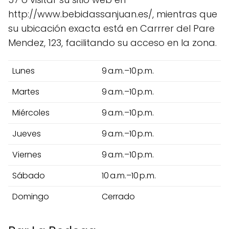
http://www.bebidassanjuan.es/, mientras que
su ubicación exacta está en Carrrer del Pare
Mendez, 123, facilitando su acceso en la zona.
Lunes
9 a.m.–10 p.m.
Martes
9 a.m.–10 p.m.
Miércoles
9 a.m.–10 p.m.
Jueves
9 a.m.–10 p.m.
Viernes
9 a.m.–10 p.m.
Sábado
10 a.m.–10 p.m.
Domingo
Cerrado