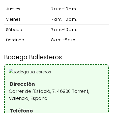
Jueves
7 a.m.–10 p.m.
Viernes
7 a.m.–10 p.m.
Sábado
7 a.m.–10 p.m.
Domingo
8 a.m.–8 p.m.
Bodega Ballesteros
Dirección
Carrer de l'Estació, 7, 46900 Torrent,
Valencia, España
Teléfono