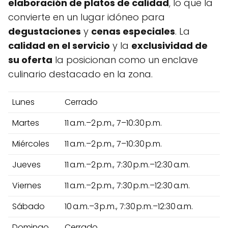
elaboración de platos de calidad
, lo que la
convierte en un lugar idóneo para
degustaciones
y
cenas especiales
. La
calidad en el servicio
y la
exclusividad de
su oferta
la posicionan como un enclave
culinario destacado en la zona.
Lunes
Cerrado
Martes
11 a.m.–2 p.m., 7–10:30 p.m.
Miércoles
11 a.m.–2 p.m., 7–10:30 p.m.
Jueves
11 a.m.–2 p.m., 7:30 p.m.–12:30 a.m.
Viernes
11 a.m.–2 p.m., 7:30 p.m.–12:30 a.m.
Sábado
10 a.m.–3 p.m., 7:30 p.m.–12:30 a.m.
Domingo
Cerrado