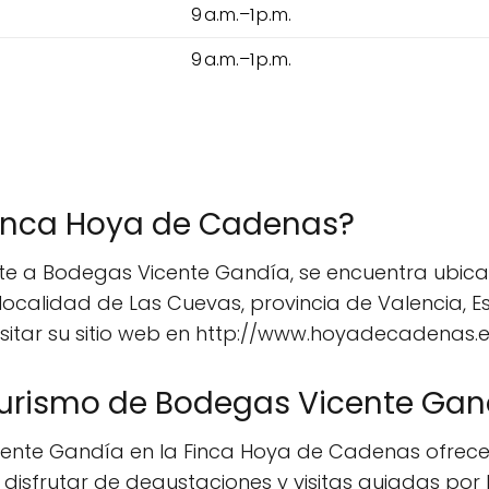
9 a.m.–1 p.m.
9 a.m.–1 p.m.
Finca Hoya de Cadenas?
e a Bodegas Vicente Gandía, se encuentra ubicad
a localidad de Las Cuevas, provincia de Valencia, 
visitar su sitio web en http://www.hoyadecadenas.e
turismo de Bodegas Vicente Gan
cente Gandía en la Finca Hoya de Cadenas ofrece
 disfrutar de degustaciones y visitas guiadas por 