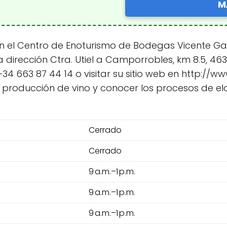
M
 el Centro de Enoturismo de Bodegas Vicente Gan
 la dirección Ctra. Utiel a Camporrobles, km 8.5, 46
34 663 87 44 14 o visitar su sitio web en http://
la producción de vino y conocer los procesos de e
Cerrado
Cerrado
9 a.m.–1 p.m.
9 a.m.–1 p.m.
9 a.m.–1 p.m.