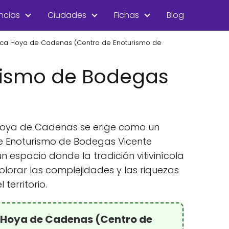
ncias
Ciudades
Fichas
Blog
nca Hoya de Cadenas (Centro de Enoturismo de
rismo de Bodegas
a Hoya de Cadenas se erige como un
de Enoturismo de Bodegas Vicente
n espacio donde la tradición vitivinícola
plorar las complejidades y las riquezas
territorio.
 Hoya de Cadenas (Centro de