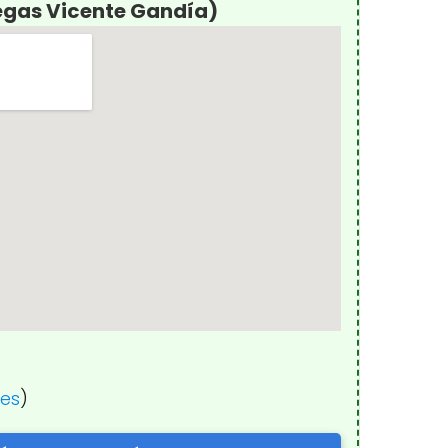
egas Vicente Gandía)
nes
)